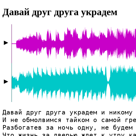
Давай друг друга украдем
►
►
Давай друг друга украдем и никому 
И не обмолвимся тайком о самой гре
Разбогатев за ночь одну, не будем 
Что жизнь за дверью ждет к утру ка