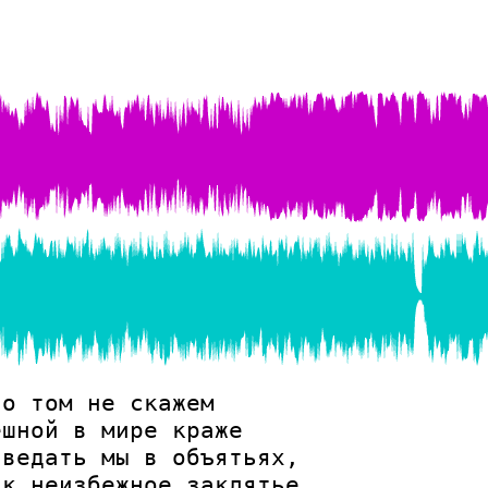
о том не скажем

шной в мире краже

ведать мы в объятьях,

к неизбежное заклятье.
