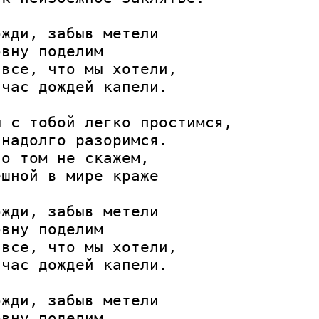
жди, забыв метели

вну поделим

все, что мы хотели,

час дождей капели.

 с тобой легко простимся,

надолго разоримся.

о том не скажем,

шной в мире краже

жди, забыв метели

вну поделим

все, что мы хотели,

час дождей капели.

жди, забыв метели

вну поделим
